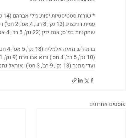
שחקניות כפ"ס; אגם ידין (22 נק', 8 רב', 4 אס') וליה שפיגל (12 נק', 9 רב', 4 חט'), שחקניות לב ירושלים; 
ועדי מתנה (13 נק', 9 רב', 3 חט'). אוראל נתנוב מרעננה (6 נק', 13 רב', 7 אס', 7 חט').
פוסטים אחרונים