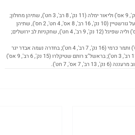
* שורות סטטיסטיות יפות: גילי אברהם (14 נק', 9 אס') וליאור ימלה (11 נק', 8 רב', 3 חט'), שתיהן מחולון; 
עמית רוזנצויג (13 נק', 8 רב', 4 אס', 2 חס') ויעל גורשטיין (10 נק', 16 רב', 8 אס', 4 חט', 2 חס'), שתיהן 
ברמה"ש מאיה אלמליח (18 נק', 5 אס', 4 חט') ותמר כרמי (16 נק', 7 רב', 4 חט'); בחדרה נעמה אבדר יגר 
(10 נק', 5 רב', 4 חס') ורוא אבו פרח (9 נק', 11 רב', 3 חט'); בראשל"צ רותם שטיקלרו (15 נק', 6 רב', 9 אס') 