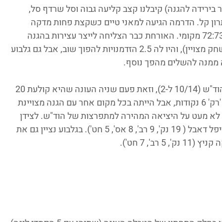
בירידה להגנה) קיבלנו קצב קליעה גבוה וסל שרדף סל, 
ן קל. הדרמה הגיעה למאני טיים כשקצת פחות מדקה 
לסיום 1/2 מהקו של הוד"ש הביאה אותנו ל-72:73 מקומי. האורחת כבר הצליחה לייצר עצירות בהגנה 
כולל חסימת מאני טיים של נעמה תמרי (במשחק מצויין), והיו לה 2.5 הזדמנויות להפוך שוב, אבל גם גלבוע 
 ממנה להשלים מהפך נוסף. 
תמרי כאמור הייתה מהשחקניות הבולטות בהוד"ש (10/14 ל-2), וזאת פעם שניה העונה שהיא קולעת 20 
ומעלה נקודות במשחק. ליה ברנשטיין קלעה 'רק' 6 נקודות, אבל הייתה בכל מקום אחר עם הגנה מצויינת 
שהיא אחראית לא מעט על היציאה המהירה למתפרצות של הוד"ש. לצידן 
אור גדות כרגיל במשחק ורסטילי על סף הטריפל דאבל ( 19 נק', 9 רב', 8 אס', 5 חט'). בגלבוע נציין גם את 