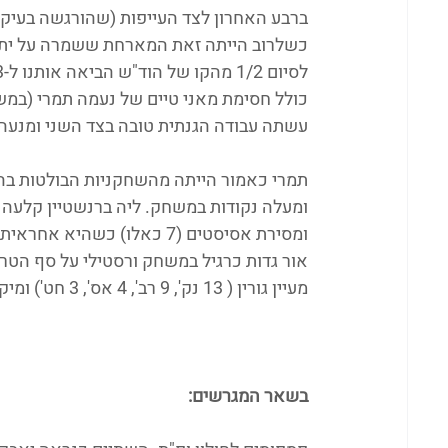
ברבע האחרון לצד העייפות (שהורגשה בעיקר 
כשלרוב הייתה זאת המארחת ששמרה על יתרו
עשתה עבודה הגנתית טובה בצד השני ומנעה
ומסירת אסיסטים (7 כאלו) כ
מעיין גורין ( 13 נק', 9 רב', 4 אס', 3 חט') ומיקה קניץ (11 נק', 5 רב', 7 חט').
בשאר המגרשים: