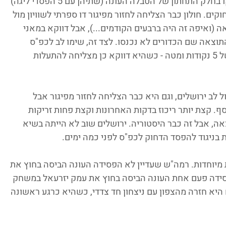
פספוסים לחולון ופ"ת. השתיים כנראה יאבקו בחלק התחתון של הטבלה העונה (שתיהן עם 5 הפסדי ליגה) 
ים. חולון כבר הצליחה לחזור מפיגור דו ספרתי לשוויון מול 
 (ואיפה זה היה ברבעים הקודמים...), אבל דווקא במאני 
וצאה שם הכדורים לא נכנסו. לצד זה, שימו לב לכפ"ס 
שזהו ניצחון שלישי ברציפות שלה בהפרש של 5 נקודות ומטה - כשהיא דווקא כן מצליחה להתעלות 
 לב ירושלים, וגם היא כבר הצליחה לחזור מפיגור אבל 
 קצת יותר ריכוז בדקות האחרונות וקצת פחות זריקות 
אה, אבל זה כבר היסטוריה. ירושלים שוב לא הייתה בשיא 
 בניגוד להפסד הדחוק לכפ"ס לפני כמה ימים.
 מיוחדות. רמה"ש שעדיין לא הפסידה העונה הביסה בחוץ את 
סידה פעם אחת העונה הביסה בחוץ את עמק יזרעאל במשחק 
 היא חזרה מהצפון עם ניצחון חד צדדי, כשהיא כרגע ראשונה 