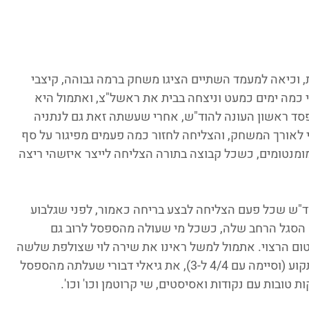
, וכיאה למעמד השתיים הציגו משחק ברמה גבוהה, קיצבי 
י כמה ימים כמעט וניצחה בבית את ראשל"צ, ואתמול היא 
סד ראשון העונה להוד"ש, אחרי שעשתה זאת גם לנתניה 
י לאורך המשחק, והצליחה לחזור כמה פעמים מפיגור על סף 
ומנטומים, כשכל קבוצה בתורה הצליחה לייצר איזשהי ריצה 
הוד"ש שכל פעם הצליחה לבצע בריחה כאמור, לפני שגלבוע 
א הסגל הרחב שלה, כשכל מי שעולה מהספסל לרוב גם 
טום הרצוי. אתמול למשל ראינו את שירה לוי שצולפת שלשה 
שמעירה את גלבוע כל פעם שהמשחק היה תקוע (וסיימה עם 4/4 ל-3), את גיאלי דבורי שעלתה מהספסל 