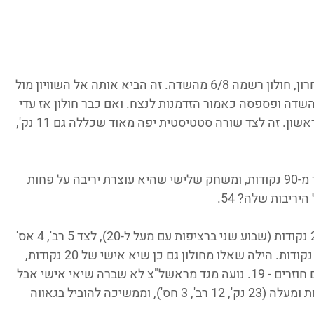
* ב-7 וקצת הדקות הראשונות של הרבע האחרון, חולון רשמה 6/8 מהשדה. זה הביא אותה אל השוויון מול 
, רק שלאחר מכן היא רשמה רק 1/5 מהשדה ופספסה כאמור הזדמנות לנצח. ואם כבר חולון אז עדי 
לוי עם שיא של 5 חסימות - 4 מתוכן ברבע הראשון. זה לצד שורה סטטיסטית יפה מאוד שכללה גם 11 נק', 
* משחק שלישי העונה שרמה"ש קולעת יותר מ-90 נקודות, ומשחק שלישי שהיא עוצרת יריבה על פחות 
* נטע אלפרט שיפרה שיא אישי בנערות - 23 נקודות (שבוע שני ברציפות עם מעל ל-20), לצד 5 רב', 4 אס' 
ו-5 חט'. שיא אישי גם לעומר דנה מפ"ת - 17 נקודות. הילה שאלו מחולון גם כן שיא אישי של 20 נקודות, 
והילי עוז מפ"ת עם כמות מרשימה של כדורים חוזרים - 19. נועה מגד מראשל"צ לא שברה שיאי אישי אבל 
כן רשמה משחק שישי ברציפות עם 18 נקודות ומעלה (23 נק', 12 רב', 3 חס'), וממשיכה להוביל בגאווה 