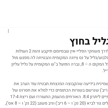
גברים
נשים
נוער
נבחרות
ליגות אירופיות
ליל בחוץ
לראשונה בליגת העל ובישראל בפרט, יצאו לדרך משחקי הפליי-אין שבסיומם תיקבע זהות 2 העולות 
לייאוף. בקרב על מקום 7, גברה גלבוע/גליל על נס ציונה המקומית והבטיחה לה מפגש מול 
הפועל תל אביב. בקרב על הזכות להתחרות על המקום ה – 8, גברה הפועל ב"ש המקומית על גליל עליון 
יל.
שמינית בידיעה שהקבוצה המנצחת תבטיח עוד הערב את 
קומה בפלייאוף. ג'רום מיינסי (14 נק' ו – 9 ריב') שנרשם בשורות הכתומים כדי למלא את חסרונו של 
איתי שגב הפצוע פתח טוב והעלה את המקומיים ליתרון 8:4. האורחים מהעמק התעוררו ועם ריצת 17-4 
בהובלת איש אל-אמין (14 נק') וצמד הישראלים גור לביא (20 נק' ו – 6 ריב') וניב משגב (22 נק' ו – 8 אס'), 