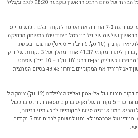
ברחה ליתרון 21:12. האחרון הוסיף שלשה על הבאזר של סיום הרבע הראשון שקבעה 28:20 לגלבוע/גליל 
נס ציונה שוב הייתה זו שפתחה טוב את הרבע ועם ריצת 7-0 הורידה את הפיגור לנקודה בלבד. ג'וש פרייס 
בע הראשון ושלשה של גיל בני בסל היחיד שלו במשחק הרחיקה 
שוב את גלבוע ליתרון 37:31. נס ציונה, בהובלת יאיר קרביץ (10 נק', 6 ריב' ו – 6 אס') שרשם רבע שני 
נהדר, השלימה ריצה נוספת, הפעם של 10-0, בדרך ליתרון מקומי 41:37 אחרי מהלך של 3 נקודות של ריקי 
לינדו (14 נק' ו – 8 ריב'). המקומיים שמרו על ההפרש כשג'ייק ואן-טוברגן (18 נק' ו – 10 ריב') שסחט 
עבירה בלתי ספורטיבית עם סיום החצי הראשון דאג להוריד את המקומיים ביתרון 48:43 בסיום המחצית 
האורחים פתחו לא רע את הרבע השלישי ועם דקות טובות של אל-אמין ואלייז'ה צ'יילדס (12 נק') צימקה ל 
– 3 בלבד, 55:52. שתי הקבוצות החליפו סלים עד ש – 5 נקודות של ואן-טוברגן בתוספת דקות טובות של 
ס') שעלה מהספסל והביא המון אנרגיה סייעו למקומיים לבצע מיני בריחה, 
70:61 אחרי ליי-אפ של ברייס בראון (18 נק'). חניכיו של אברהמי לא נתנו למשחק לברוח ועם 5 נקודות 