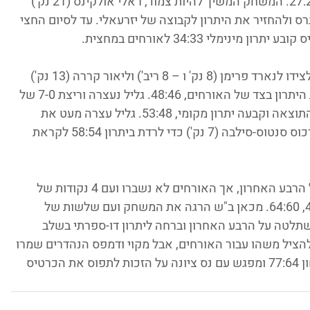
העלתה את הקבוצה מהנגב ליתרון ראשון, 27:26. המשחק המשיך להיות צמוד, ראלי אולקינס (21 נק') 
ס ולהחזיר את היתרון לקבוצה של יזרעאלי. עד לסיום החצי 
ימלי 34:33 לאורחים במחצית.
אולקינס המשיך להיות האיש של הגליל כשלצידו לנארד פרימן (8 נק' ו – 8 ריב') וליאור קררה (13 נק') 
פתחו טוב את החצי השני ודאגו להשאיר את היתרון בצד של האורחים, 48:46. גליל נעצרה וריצת 7-0 של 
המקומיים בהובלת וייס ומולינאר הפכה את התוצאה וקבעה יתרון מקומי, 53:48. גליל עצרה מעט את 
הסחף הבאר-שבעי שנהנתה מנקודות של מרכוס סנטוס-סילבה (7 נק') כדי לרדת ביתרון 58:54 לקראת 
המקומיים יצרו מיני מומנטום עם פתיחתו של הרבע האחרון, אך האורחים לא נשברו ועם 4 נקודות של 
ליאור קררה שמרו על סטטוס קוו ופיגור של 4, 64:60. מכאן ב"ש הרגה את המשחק ועם שלשות של 
טין מקוי (16 נק' ו – 11 ריב'), השתלטה על הרבע האחרון וברחה ליתרון דו-ספרתי בשלב 
להציל משהו עבור האורחים, אבל מקוי ודמפס הנהדרים שמרו 
את היתרון המקומי על דו-ספרתי בדרך לניצחון 77:64 ומפגש עם נס ציונה על הזכות לתפוס את הכרטיס 