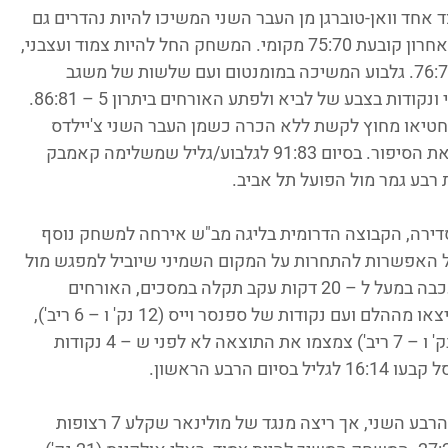
 אחד וואן-טוברגן מן העבר השני המשיכו להיות נהדרים גם 
בפתיחת הרבע המכריע, כאשר שלשה של האחרון קובעת 75:70 מקומי. המשחק החל להיות צמוד ועצבני, 
וגלבוע בדקות של מיני מומנטום הפכה ל – 76:75. גלבוע המשיכה במומנטום ועם שלשות של משגב 
ואל-אמין בתוספת ליי-אפ של הרכז הישראלי ונקודות בצבע של לביא ולפתע האורחים ביתרון 5 – 86:81. 
החטיאו מחוץ לקשת ללא הכרה כשמן העבר השני צ'יילדס 
ומשגב עומדים בלחץ מהקו ולמעשה סוגרים את הסיפור. בסיום 91:83 לגלבוע/גליל שמשלימה קאמבק 
רבע גמר מול הפועל תל אביב.
דירה, הקבוצה הדרומית בליגה מב"ש אירחה למשחק נוסף 
ל האפשרות להתחרות על המקום השמיני שיוביל למפגש מול 
מכבי תל אביב. אחרי שפתיחת המשחק התעכבה במעל ל – 20 דקות עקב תקלה במסכים, האורחים 
מהצפון פתחו טוב ועלו ל – 10:2. המקומיים יצאו מההלם ועם נקודות של ספנסר וייס (12 נק' ו – 6 ריב'), 
אייברסון מולינאר (16 נק') וקודי דמפס (17 נק' ו – 7 ריב') צמצמו את התוצאה לא לפני ש – 4 נקודות 
גליל הגדילה מעט את הפער עם פתיחתו של הרבע השני, אך ריצה מנגד של מולינאר שקלע 7 רצופות 