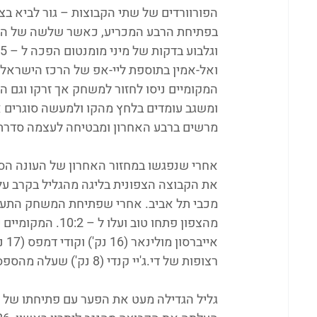
הפורוורדים של שתי הקבוצות – גור לביא בצד
המקומיים ניסו לחזור למשחק אך זרקו וגם 
מרשים ברבע האחרון ומבטיחה לעצמה סדרת 
אחרי שנפגשו במחזור האחרון של העונה הס
את הקבוצה הצפונית בליגה מהגליל בקרב ע
רצופות של די.ג'יי קנדי (8 נק') שעלה מהספסל קבעו 16:14 לגליל בסיום הרבע הראשון. 