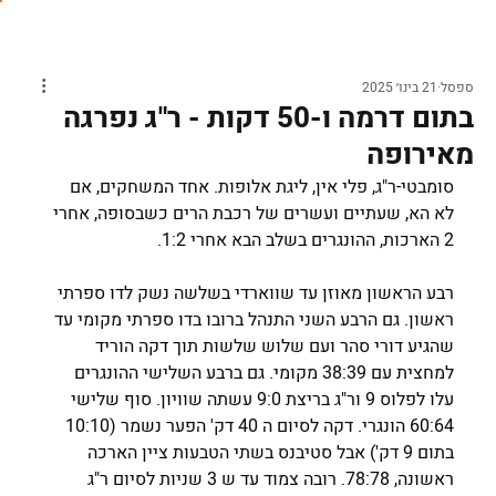
ספסל
21 בינו׳ 2025
בתום דרמה ו-50 דקות - ר"ג נפרגה
מאירופה
סומבטי-ר"ג, פלי אין, ליגת אלופות. אחד המשחקים, אם 
לא הא, שעתיים ועשרים של רכבת הרים כשבסופה, אחרי 
2 הארכות, ההונגרים בשלב הבא אחרי 1:2.
רבע הראשון מאוזן עד שווארדי בשלשה נשק לדו ספרתי 
ראשון. גם הרבע השני התנהל ברובו בדו ספרתי מקומי עד 
שהגיע דורי סהר ועם שלוש שלשות תוך דקה הוריד 
למחצית עם 38:39 מקומי. גם ברבע השלישי ההונגרים 
עלו לפלוס 9 ור"ג בריצת 9:0 עשתה שוויון. סוף שלישי 
60:64 הונגרי. דקה לסיום ה 40 דק' הפער נשמר (10:10 
בתום 9 דק') אבל סטיבנס בשתי הטבעות ציין הארכה 
ראשונה, 78:78. רובה צמוד עד ש 3 שניות לסיום ר"ג 