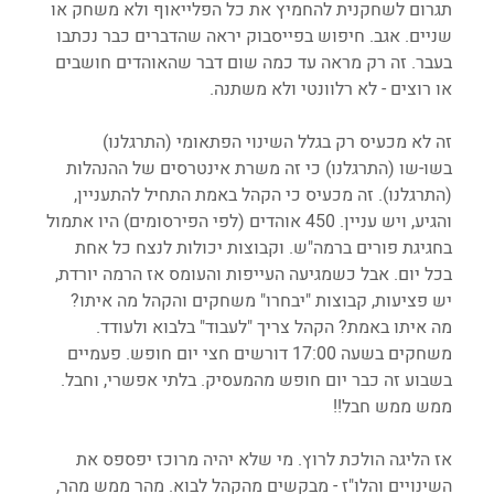
תגרום לשחקנית להחמיץ את כל הפלייאוף ולא משחק או 
שניים. אגב. חיפוש בפייסבוק יראה שהדברים כבר נכתבו 
בעבר. זה רק מראה עד כמה שום דבר שהאוהדים חושבים 
או רוצים - לא רלוונטי ולא משתנה.
זה לא מכעיס רק בגלל השינוי הפתאומי (התרגלנו) 
בשו-שו (התרגלנו) כי זה משרת אינטרסים של ההנהלות 
(התרגלנו). זה מכעיס כי הקהל באמת התחיל להתעניין, 
והגיע, ויש עניין. 450 אוהדים (לפי הפירסומים) היו אתמול 
בחגיגת פורים ברמה"ש. וקבוצות יכולות לנצח כל אחת 
בכל יום. אבל כשמגיעה העייפות והעומס אז הרמה יורדת, 
יש פציעות, קבוצות "יבחרו" משחקים והקהל מה איתו? 
מה איתו באמת? הקהל צריך "לעבוד" בלבוא ולעודד. 
משחקים בשעה 17:00 דורשים חצי יום חופש. פעמיים 
בשבוע זה כבר יום חופש מהמעסיק. בלתי אפשרי, וחבל. 
ממש ממש חבל!!
אז הליגה הולכת לרוץ. מי שלא יהיה מרוכז יפספס את 
השינויים והלו"ז - מבקשים מהקהל לבוא. מהר ממש מהר, 