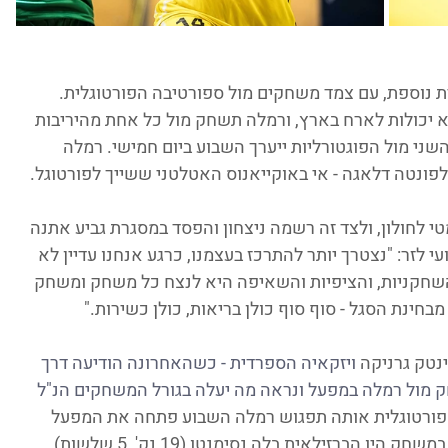
ת נוספת, עם צמד משחקים מול ספורטיבה הפורטוגלית. 
 יכולות לארח בארץ, ורמלה תשחק מול כל אחת מהיריבות 
 מול הפוגטורליות ייערך השבוע ביום חמישי. רמלה 
פונטה דלאגה - אי באוקייאנוס האטלטני ששייך לפורטוגל.
לחולון, ולצד זה רשמה ניצחון והפסד במסגרת גביע אתנה 
לזר: "נצטרך יותר להתרכז בעצמנו, כרגע אנחנו עדיין לא 
 השחקניות, והציפיות והשאיפה היא לנצח כל משחק ומשחק 
חינת הסגל - סוף סוף כולן בריאות, כולן כשירות."
נטק גרניקה 
ויזקאיה הספרדית - כשהאחרונה הודיעה דרך 
ק מול רמלה במפעל ונראה מה יעלה בגורל המשחקים הנ"ל 
ורטוגלית אותה תפגוש רמלה השבוע פתחה את המפעל 
בהפסד 61:82 לקבוצה הספרדית. מי שבלטו במשחק היו הברזילאית בלה נסימנטו (19 נק', 5 שלשות), 