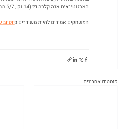
הארגנטינאית אנה קלרה פז (14 נק', 5/7 מהשדה), ומיכאלה גייסלרובה הצ'כית (14 נק', 5/9 מהשדה). 
המשחקים אמורים להיות משודרים ב
יוטיוב 
פוסטים אחרונים