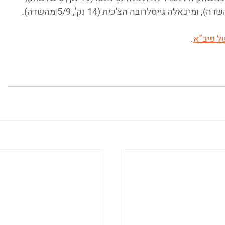
של פיב"א
. 