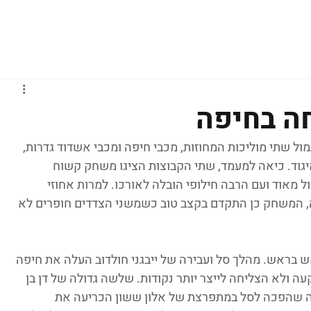
גברים
נשים
נוער
נבחרות
ליגות אירופיות
חה בחיפה
 שתי מוליכות המחוזות, מכבי חיפה ומכבי אשדוד גדרות, 
יגוד. כיאה למעמד, שתי הקבוצות הציגו משחק קשוח 
ל מאוד ועם הרבה חילופי הובלה לאורכו. למרות אחוזי 
, המשחק כן התקדם בקצב טוב כשמשני הצדדים חופרים לא 
 בראש. מהלך סל ועבירה של ייבגני חולדוב העלה את חיפה 
ן המארחת נתקעה ולא הצליחה לייצר יותר נקודות. שלשה גדולה של דן בן 
 3, ועוד עצירה בהגנה שהפכה לסל במתפרצת של אלון ששון הכריעה את 