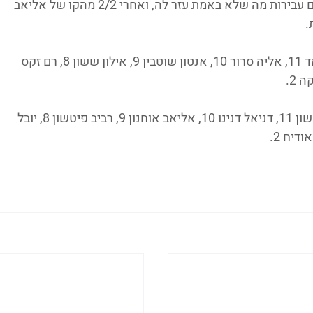
ההתמודדות. חיפה עוד ניסתה לעצור שעון עם עבירות מה שלא באמת עזר לה, ואחרי 2/2 מהקו של אליאב 
 יבגני חולדוב 14, עזמי אבו אחמד 11, אליה סרור 10, אנטון שוטבין 9, אילון ששון 8, רם זקס 
 בר שינבוים 14, אלון ששון 11, דניאל דנינו 10, אליאב אוחנון 9, רביב פיטשון 8, יובל 