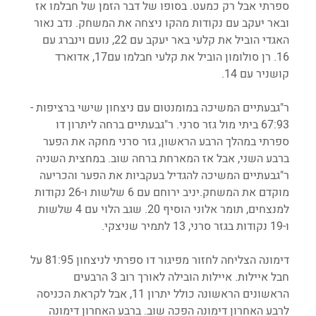
ספרתי אבל רק כמעט. בסופו של דבר הזמן של חבלמו אז 
ובאר יעקב עם נקודות מהקו ניצחה את המשחק. נדב נאור 
האגדי הוביל את קלעי באר יעקב עם 22, נועם וינברג עם 
16. רן סולומון הוביל את קלעי חבלמו עם17, אדוארד 
קושניר עם 14.
ר"גבעתיים המשיכה במומנטום עם ניצחון שישי ברציפות - 
67:93 ביתי מול גזר סרני. ר"גבעתיים ברחה ליתרון דו 
ספרתי במהלך הרבע הראשון, גזר סרני מחקה את הפער 
ברבע השני, אבל אז המארחת ברחה שוב. במחצית השניה 
ר"גבעתיים המשיכה להגדיל בעקביות את הפער והכריעה 
מוקדם את המשחק.יניב ירוחם עם 6 שלשות ו-26 נקודות 
למנצחים, תומר אלוני הוסיף 20. שגב הלוי עם 4 שלשות 
ו-19 נקודות בגזר סרני, 13 לתמיר שניצקי.
דימונה הצליחה לחזור מפיגור דו ספרתי לניצחון 81:95 על 
חבל איילות. איילות הובילה לאורך רוב 3 הרבעים 
הראשונים הראשונה כולל יתרון 11, אבל לקראת הכניסה 
לרבע האחרון דימונה הפכה שוב. ברבע האחרון דימונה 