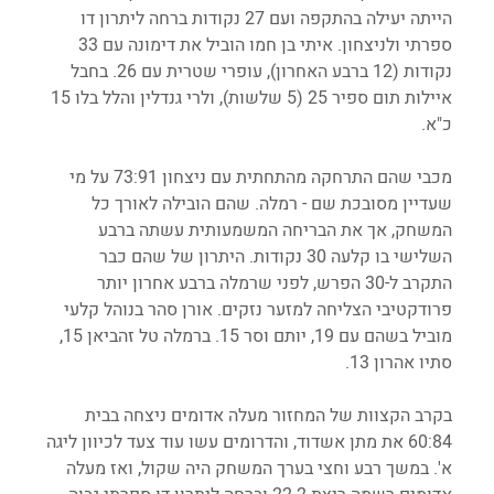
הייתה יעילה בהתקפה ועם 27 נקודות ברחה ליתרון דו 
ספרתי ולניצחון. איתי בן חמו הוביל את דימונה עם 33 
נקודות (12 ברבע האחרון), עופרי שטרית עם 26. בחבל 
איילות תום ספיר 25 (5 שלשות), ולרי גנדלין והלל בלו 15 
כ"א.
מכבי שהם התרחקה מהתחתית עם ניצחון 73:91 על מי 
שעדיין מסובכת שם - רמלה. שהם הובילה לאורך כל 
המשחק, אך את הבריחה המשמעותית עשתה ברבע 
השלישי בו קלעה 30 נקודות. היתרון של שהם כבר 
התקרב ל-30 הפרש, לפני שרמלה ברבע אחרון יותר 
פרודקטיבי הצליחה למזער נזקים. אורן סהר בנוהל קלעי 
מוביל בשהם עם 19, יותם וסר 15. ברמלה טל זהביאן 15, 
סתיו אהרון 13.
בקרב הקצוות של המחזור מעלה אדומים ניצחה בבית 
60:84 את מתן אשדוד, והדרומים עשו עוד צעד לכיוון ליגה 
א'. במשך רבע וחצי בערך המשחק היה שקול, ואז מעלה 