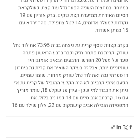
אדומים רשמה ריצת 22-2 וברחה ליתרון דו ספרתי גבוה 
במיוחד. במחצית השניה הפער גדל עוד קצת, כשלקראת 
הסיום האורחת ממזערת קצת נזקים. ברק אוריון עם 19 
נקודות למעלה אדומים, 14 לטל צוופילר. סהר זרקא עם 
15 במתן אשדוד.
בקרב קצוות נוסף קרית גת ניצחה בבית 73:95 את לוד נחל 
שורק. קרית גת פתחה חזק וכבר ברבע הראשון פתחה 
פער של מעל 20 הפרש. הרבעים הבאים אומנם היו 
שוויוניים יותר, אבל זה בעיקר השאיר את קרית גת ביתרון 
דו ספרתי גבה ואת לוד נחל שורק מאחור. שומו שמיים, 
הפעם איתי קרביוב לא היה הקלעי המוביל של קרית גת אז 
ניתן את הכבוד למי שכן - עידן פז שקלע 18, עומר מוריץ 
עם 16. קרביוב אגב סיים עם 13 כמו ניב בלול. את 
המפסידה הובילה אביב קושמקוב עם 22, אלון שילר עם 16