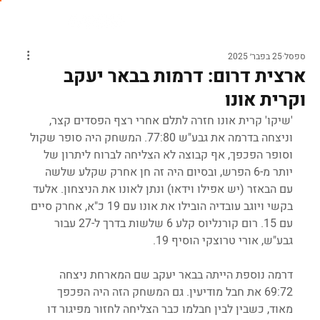
ספסל
25 בפבר׳ 2025
ארצית דרום: דרמות בבאר יעקב
וקרית אונו
'שיקו' קרית אונו חזרה לתלם אחרי רצף הפסדים קצר, 
וניצחה בדרמה את גבע"ש 77:80. המשחק היה סופר שקול 
וסופר הפכפך, אף קבוצה לא הצליחה לברוח ליתרון של 
יותר מ-6 הפרש, ובסיום היה זה חן אחרק שקלע שלשה 
עם הבאזר (יש אפילו וידאו) ונתן לאונו את הניצחון. אלעד 
בקשי ויוגב עובדיה הובילו את אונו עם 19 כ"א, אחרק סיים 
עם 15. רום קורנליוס קלע 6 שלשות בדרך ל-27 עבור 
גבע"ש, אורי טרוצקי הוסיף 19.
דרמה נוספת הייתה בבאר יעקב שם המארחת ניצחה 
69:72 את חבל מודיעין. גם המשחק הזה היה הפכפך 
מאוד, כשבין לבין חבלמו כבר הצליחה לחזור מפיגור דו 