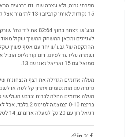
ספרתי גבוה, ולא עצרה שם. גם ברבעים הבאי
15 נקודות לאיתי קרביוב ו-13 לרז מור אצל קרית גת, 26 לסתיו אהרון ו-13 לטל זהביאן ברמלה.
לעניינים ומכאן המשחק המשיך שקול מאוד ע
סמואל עם 15 ואריאל זאנו עם 13.
נדנדה עם מומנטומים ויתרון קל לפה או לשם
מעלה אדומים החלה לברוח וברבע השלישי גם
בריצת 0-10 וצמצמה
דניאל רון עם 20 נק' למעלה אדומים, 14 לטל צוויפלר. בחבל איילות תום ספיר 14 ועומר דניאלי 12.