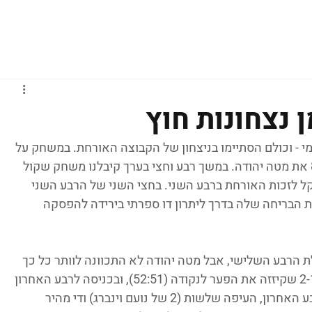
גברים
נשים
נוער
נבחרות
ליגות אירופיות
 נצחונות חוץ
מי - וכולם הסתיימו בניצחון של הקבוצה האורחת. במשחק על 
המקום השישי באר יעקב ניצחה בחוץ 88:67 את מטה יהודה. במשך רבע וחצי בערך קיבלנו משחק שקול 
קל לזכות האורחת ברבע השני. בחצי השני של הרבע השני 
את הבריחה שלה בדרך ליתרון דו ספרתי בירידה להפסקה 
 הרבע השלישי, אבל מטה יהודה לא התכוונה לוותר כל כך 
מהר. אור כהן ודיוויד מוסינדי הובילו ריצת 2-10 שקיזזה את הפער לנקודה (52:51), ובכניסה לרבע האחרון 
זה רק 4 הפרש. באר יעקב עלתה בטירוף לרבע האחרון, העיפה שלשות (2 של נועם וינברג) ודי מהיר 