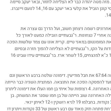
הפער חזרה לאזור ה-20 הפרש. מזה מטה יהודה כבר לא הצליחה לחזור, ובאר יעקב סיימה 
את המחזור עם הניצחון והמקום השישי. אייסי קוגן הוביל את קלעי באר יעקב עם 16, 14 לנועם ויינברג. 
הפסדים ב-4 המשחקים האחרונים רשמה ניצחון חשוב, ועל הדרך גם עצרה את 
המומנטום של ר"גבעתיים שמפסידה לראשונה אחרי 7 נצחונות. ר"גבעתיים הובילה כמעט לאורך כל 
את המומנטום במאני טיים. קרית אונו עם צמד שלשות הפכה 
 נקודות על הקו, ר"גבעתיים לא הצליחה להפוך חזרה ובסיום 
82:77 דרמטי. חן אחרק ויוגב עובדיה קלעו 16 כ"א למנצחים, 15 לשחר ארז. בר"גבעתיים עידו שביט 16 
עוד דרמה הייתה לנו בשהם, שם דימונה ניצחה 67:64 את חבל מודיעין. דימונה שלטה ברבע הראשון וגם 
ועד להפסקה הפכה את התוצאה. המחצית השניה כבר הייתה 
שקולה, היתרון זז לו מצד לצד ממש עד לדקה האחרונה. 4 רצופות של איתי בן חמו העלו את דימונה ליתרון 
 צמצם, אבל המילה האחרונה שוב הייתה של בן חמו שסגר את המשחק. בן 
קרית גת הביסה בחוץ 99:66 את רמלה. האורחת פתחה חזק מאוד עם רבע ראשון של 33 נקודות ויתרון דו 