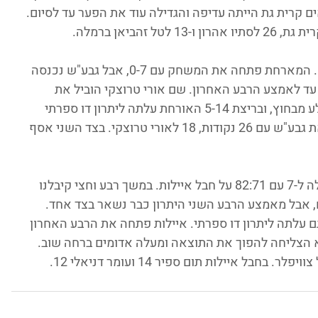
ם קרית גת הייתה עדיפה והגדילה עוד את הפער עד לסיום. 
גבע"ש ניצחה בחוץ 82:64 את לוד נחל שורק. המארחת פתחה את המשחק עם 0-7, אבל גבע"ש נכנסה 
ד לאמצע הרבע האחרון. שם אורי טרוצקי הוביל את 
ההתקפה של גבע"ש יחד עם אסף פשין שקלע מבחוץ, ובריצת 5-14 האורחת עלתה ליתרון דו ספרתי 
ושמרה עליו עד לסיום. רום קורנליוס הוביל את גבע"ש עם 26 נקודות, 18 לאורי טרוצקי. בצד השני אסף 
מעלה אדומים הגדילה את רצף הנצחונות שלה ל-7 עם 82:71 על חבל איילות. במשך רבע וחצי קיבלנו 
, אבל מאמצע הרבע השני היתרון כבר נשאר בצד אחד. 
 עלתה ליתרון דו ספרתי. איילות פתחה את הרבע האחרון 
 למינוס 2 בלבד, אבל לא הצליחה להפוך את התוצאה ומעלה אדומים ברחה שוב. 