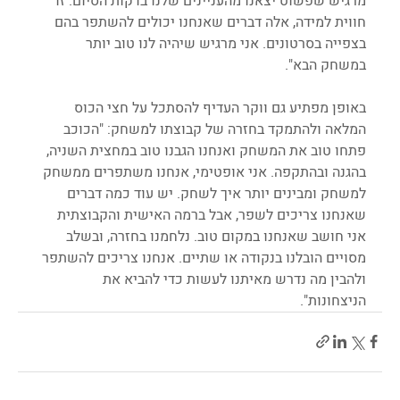
מרגיש שפשוט יצאנו מהעניינים שלנו בדקות הסיום. זו 
חווית למידה, אלה דברים שאנחנו יכולים להשתפר בהם 
בצפייה בסרטונים. אני מרגיש שיהיה לנו טוב יותר 
במשחק הבא".
באופן מפתיע גם ווקר העדיף להסתכל על חצי הכוס 
המלאה ולהתמקד בחזרה של קבוצתו למשחק: "הכוכב 
פתחו טוב את המשחק ואנחנו הגבנו טוב במחצית השניה, 
בהגנה ובהתקפה. אני אופטימי, אנחנו משתפרים ממשחק 
למשחק ומבינים יותר איך לשחק. יש עוד כמה דברים 
שאנחנו צריכים לשפר, אבל ברמה האישית והקבוצתית 
אני חושב שאנחנו במקום טוב. נלחמנו בחזרה, ובשלב 
מסויים הובלנו בנקודה או שתיים. אנחנו צריכים להשתפר 
ולהבין מה נדרש מאיתנו לעשות כדי להביא את 
הניצחונות".