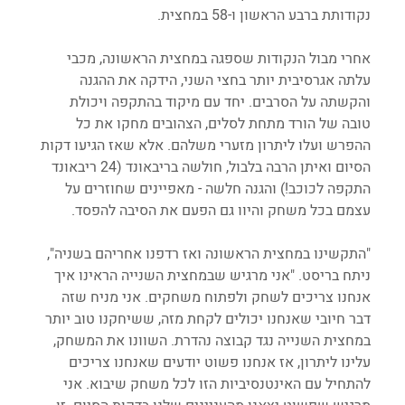
נקודותת ברבע הראשון ו-58 במחצית.
אחרי מבול הנקודות שספגה במחצית הראשונה, מכבי 
עלתה אגרסיבית יותר בחצי השני, הידקה את ההגנה 
והקשתה על הסרבים. יחד עם מיקוד בהתקפה ויכולת 
טובה של הורד מתחת לסלים, הצהובים מחקו את כל 
ההפרש ועלו ליתרון מזערי משלהם. אלא שאז הגיעו דקות 
הסיום ואיתן הרבה בלבול, חולשה בריבאונד (24 ריבאונד 
התקפה לכוכב!) והגנה חלשה - מאפיינים שחוזרים על 
עצמם בכל משחק והיוו גם הפעם את הסיבה להפסד.
"התקשינו במחצית הראשונה ואז רדפנו אחריהם בשניה", 
ניתח בריסט. "אני מרגיש שבמחצית השנייה הראינו איך 
אנחנו צריכים לשחק ולפתוח משחקים. אני מניח שזה 
דבר חיובי שאנחנו יכולים לקחת מזה, ששיחקנו טוב יותר 
במחצית השנייה נגד קבוצה נהדרת. השוונו את המשחק, 
עלינו ליתרון, אז אנחנו פשוט יודעים שאנחנו צריכים 
להתחיל עם האינטנסיביות הזו לכל משחק שיבוא. אני 