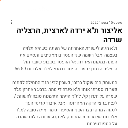
ספסל
15 באפר׳ 2025
אליצור ת''א ירדה לארצית, הרצליה
שרדה
ת"א הגיע לישורת האחרונה של העונה כשהיא תלויה 
בעצמה, אבל רשמה שני הפסדים מאכזבים ותסיים את 
העונה במקום האחרון. אל ההפסד בשבוע שעבר מול 
הרצליה הצטרף הערב הפסד דרמטי למג'ד אלכרום 56:59. 
המשחק היה שקול ברובו, כשבין לבין מג'ד התחילה לפתוח 
פער דו ספרתי אותו ת"א סגרה די מהר. ברבע האחרון מג'ד 
שמרה על יתרון קל, לת"א הייתה הזדמנות טובה להשוות / 
לנצח בחצי הדקה האחרונה - אבל איבוד קריטי הפך 
לנקודה מהקו בצד השני והסיפור נגמר. מילה טובה למג'ד 
אלכרום שלמרות שהמשחק לא קבע עבורה כלום שמרה 
על הספורטיביות. 