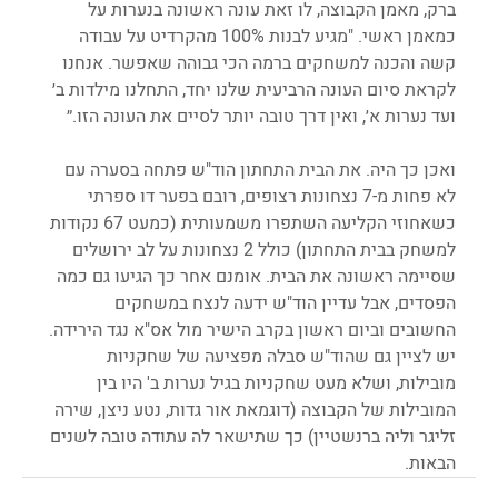
ברק, מאמן הקבוצה, לו זאת עונה ראשונה בנערות על 
כמאמן ראשי. "מגיע לבנות 100% מהקרדיט על עבודה 
קשה והכנה למשחקים ברמה הכי גבוהה שאפשר. אנחנו 
לקראת סיום העונה הרביעית שלנו יחד, התחלנו מילדות ב׳ 
ועד נערות א׳, ואין דרך טובה יותר לסיים את העונה הזו.״
ואכן כך היה. את הבית התחתון הוד"ש פתחה בסערה עם 
לא פחות מ-7 נצחונות רצופים, רובם בפער דו ספרתי 
כשאחוזי הקליעה השתפרו משמעותית (כמעט 67 נקודות 
למשחק בבית התחתון) כולל 2 נצחונות על לב ירושלים 
שסיימה ראשונה את הבית. אומנם אחר כך הגיעו גם כמה 
הפסדים, אבל עדיין הוד"ש ידעה לנצח במשחקים 
החשובים וביום ראשון בקרב הישיר מול אס"א נגד הירידה. 
יש לציין גם שהוד"ש סבלה מפציעה של שחקניות 
מובילות, ושלא מעט שחקניות בגיל נערות ב' היו בין 
המובילות של הקבוצה (דוגמאת אור גדות, נטע ניצן, שירה 
זליגר וליה ברנשטיין) כך שתישאר לה עתודה טובה לשנים 
הבאות.