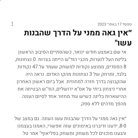
ספסל
17 באפר׳ 2023
״אין גאה ממני על הדרך שהבנות
עשו"
אי שם באמצע חודש ינואר, כשהסתיים הסיבוב הראשון 
בליגת העל לנערות, מכבי הוד"ש הייתה בצרות. 0 נצחונות, 
8 הפסדים, ממוצע נקודות למשחק שעמד על 47 נקודות 
בלבד, ומרחק של 3 נצחונות מהקו האדום. נראה היה 
שהקבוצה בדרך חזרה למחוזית. אבל ביום ראשון האחרון 
אחרי ניצחון ביתי על אס"א ירושלים, הוד"ש הבטיחה את 
ההישארות בליגה כשיש עוד מחזור אחד לסיום העונה. 
מהפך מדהים ללא ספק.
״אין גאה ממני על הדרך שהבנות עשו העונה. גם במצב של 
8-0, ידענו ודיברנו באימונים שזה אפשרי, האמנו בעצמנו 
והגענו מוכנים לכל משחק ומשחק בפליאוף" אמר טל 