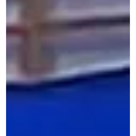
23 בדצמ׳ 2025
זמן קריאה 3 דקות
נוער - נערות
כפ"ס ניצחה את רעננה
הפסד ראשון העונה לרעננה, והצמרת בליגה מתחממת. נצחונות חשובים
השבוע לגלבוע מעיינות ולב ירושלים במאבק על הבית העליון. (צילום:
הפועל כפ"ס)