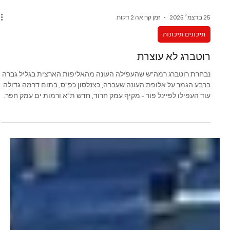
25 בדצמ׳ 2025
זמן קריאה 2 דקות
תיכונים תיכונות
רוטברג לא עוצרת
נבחרת רוטברג רמה"ש שהעפילה העונה מהאליפות הארצית בגליל גברה
ברבע הגמר על אלופת העונה שעברה, כצנלסון כפ"ס, בתום דרמה גדולה.
עוד העפילו לפיינל פור - מקיף עמק חרוד, חדש ת"א ורמות ים עמק חפר.
משחקי חצי הגמר בשבוע הבא בהצגה כפולה ברעננה. כצנלסון כפ"ס -
רוטברג רמה"ש 84:89 המשחק המרכזי ברבע הגמר הפגיש את העולה