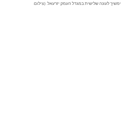
ימשיך לעונה שלישית במגדל העמק יזרעאל. (צילום:
מנהלת הליגה הלאומית)