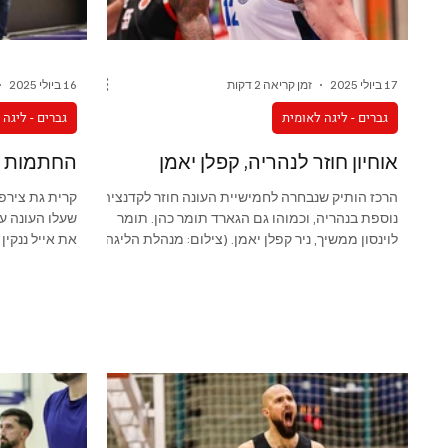
נבחרות צעירות בנים
נבחרות צעירות בנות
17 ביולי 2025
זמן קריאה 2 דקות
16 ביולי 2025
גברים - ליגה לאומית
גברים - ליגה
אוחיון חוזר לנהריה, קפלן יאמן
החתמות ר
הרכז הותיק שנבחרה לחמישיית העונה חוזר לקדנציה
קרית גת צירפ
נוספת בנהריה, וכמוהו גם הגארד תומר כהן. תומר
שעלו העונה ע
לוינסון ממשיך, ניר קפלן יאמן. (צילום: מנהלת הליגה
את אייל ננקין
הלאומית)
הלאומית)