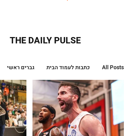
ראשי
THE DAILY PULSE
All Posts
כתבות לעמוד הבית
גברים ראשי
נשים - ליגת העל
נשים - ליגה לאומית
יש
נוער - נערים
תיכונים תיכונות
נבחרות רא