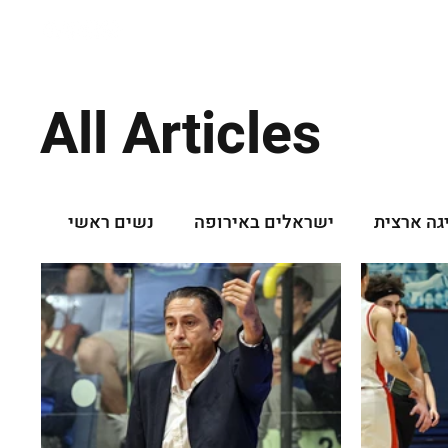
All Articles
יגה ארצית
ישראלים באירופה
נשים ראשי
נוער ראשי
נוער - נוער
נוער - נערות
מפי
נבחרות 3X3
גילאים צעירים