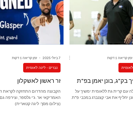
זמן קריאה 1 דקות
7 ביולי 2025
זמן קריאה 1 דקות
 לאומית
גברים - ליגה לאומית
ך בק"ג, בונן יאמן בפ"ת
זר ראשון לאשקלון
לה עם קרית גת ללאומית ימשיך על
הקבוצה מהדרום התחזקה לקראת הע
בונן יחליף את אבי קצנברג במכבי פ"ת.
האמריקאי אר. ג'י גלספר, וצירפה גם 
(צילום מסך: ליגה קטארית)