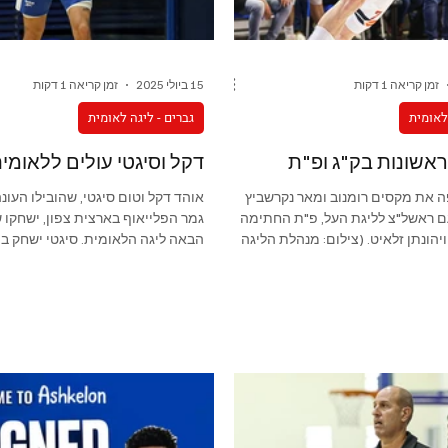
אגף ההיסטוריה
NBA
זמן קריאה 1 דקות
15 ביולי 2025
זמן קריאה 1 דקות
 לאומית
גברים - ליגה לאומית
אשונות בק"ג ופ"ת
דקל וסיגטי עולים ללאומי
ה את מקסים רומנוב ומאר נקרשביץ
אוהד דקל וטום סיגטי, שהובילו העונ
ם ראשל"צ לליגת העל, פ"ת החתימה
גמר הפלייאוף בארצית צפון, ישחקו 
 ויהונתן זלאיט. (צילום: מנהלת הליגה
הבאה ליגה הלאומית. סיגטי ישחק במ
דקל בעוטף דרום.