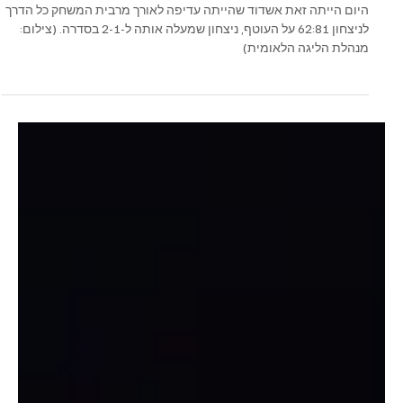
24 במאי
זמן קריאה 1 דקות
גברים - ליגה לאומית
שומרות על הבית
היום הייתה זאת אשדוד שהייתה עדיפה לאורך מרבית המשחק כל הדרך
לניצחון 62:81 על העוטף, ניצחון שמעלה אותה ל-2-1 בסדרה. (צילום:
מנהלת הליגה הלאומית)